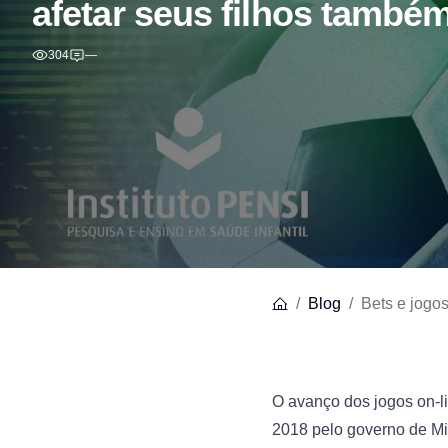
afetar seus filhos també
304
—
Blog
Bets e jogo
O avanço dos jogos on-l
2018 pelo governo de Mi