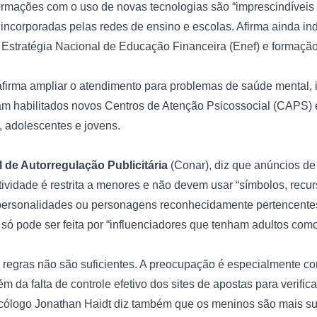
formações com o uso de novas tecnologias são “imprescindíveis pa
incorporadas pelas redes de ensino e escolas. Afirma ainda in
 Estratégia Nacional de Educação Financeira (Enef) e formação 
afirma ampliar o atendimento para problemas de saúde mental, i
ram habilitados novos Centros de Atenção Psicossocial (CAPS) 
, adolescentes e jovens.

 de Autorregulação Publicitária
 (Conar), diz que anúncios de 
tividade é restrita a menores e não devem usar “símbolos, recurs
ersonalidades ou personagens reconhecidamente pertencentes 
 só pode ser feita por “influenciadores que tenham adultos como 
as regras não são suficientes. A preocupação é especialmente co
m da falta de controle efetivo dos sites de apostas para verificaç
icólogo Jonathan Haidt diz também que os meninos são mais su