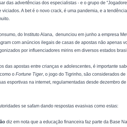
ar das advertências dos especialistas - e o grupo de “Jogadore
 viciados. A bet é o novo crack, é uma pandemia, e a tendência
ito.

onsumo, do 
Instituto Alana, 
 denunciou em junho a empresa Meta 
agram com anúncios ilegais de casas de apostas não apenas vol
onizados por influenciadores mirins em diversos estados brasile
s das apostas entre crianças e adolescentes, é importante sabe
 como o 
Fortune Tiger
, o jogo do Tigrinho, são considerados de 
asas esportivas na internet, regulamentadas desde dezembro de
oridades se safam dando respostas evasivas como estas: 

ção
 diz em nota que a educação financeira faz parte da Base 