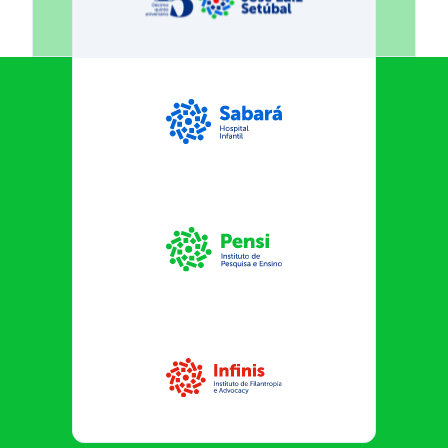
Fundação José Luiz Egydio Se
Sabará Hospital Infantil
Instituto Pensi
Infinis