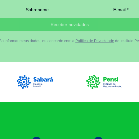
Sobrenome
E-mail *
Receber novidades
Ao informar meus dados, eu concordo com a
Política de Privacidade
de Instituto Pe
Luiz Egydio Setúbal
Sabará Hospital Infantil
Instituto Pensi