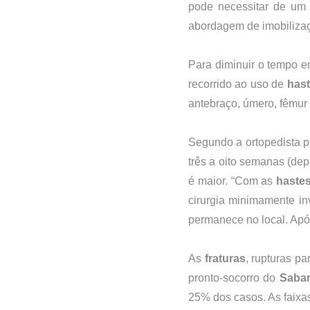
pode necessitar de um p
abordagem de imobiliza
Para diminuir o tempo e
recorrido ao uso de 
hast
antebraço, úmero, fêmur e
Segundo a ortopedista pe
três a oito semanas (dep
é maior. “Com as 
haste
cirurgia minimamente in
permanece no local. Após
As 
fraturas
, rupturas p
pronto-socorro do 
Saba
25% dos casos. As faixas