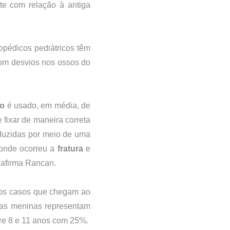
te com relação à antiga 
topédicos pediátricos têm 
om desvios nos ossos do 
o
 é usado, em média, de 
fixar de maneira correta 
oduzidas por meio de uma 
onde ocorreu a 
fratura
 e 
, afirma Rancan.
dos casos que chegam ao 
 as meninas representam 
tre 8 e 11 anos com 25%.