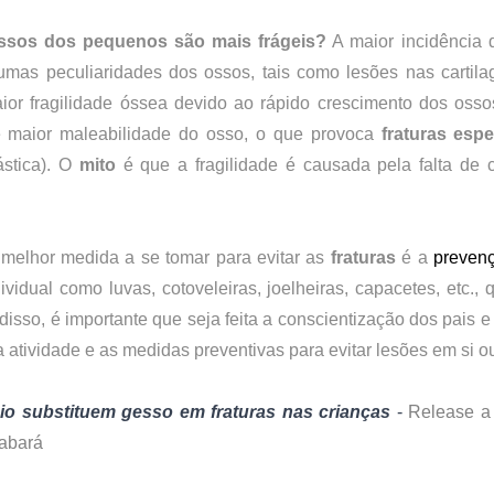
ossos dos pequenos são mais frágeis?
 A maior incidência 
umas peculiaridades dos ossos, tais como lesões nas cartila
aior fragilidade óssea devido ao rápido crescimento dos ossos
 maior maleabilidade do osso, o que provoca 
fraturas espe
stica). O 
mito
 é que a fragilidade é causada pela falta de c
melhor medida a se tomar para evitar as
 fraturas
 é a 
prevenç
ividual como luvas, cotoveleiras, joelheiras, capacetes, etc., 
isso, é importante que seja feita a conscientização dos pais e 
atividade e as medidas preventivas para evitar lesões em si ou
nio substituem gesso em fraturas nas crianças
 - 
Release a j
Sabará