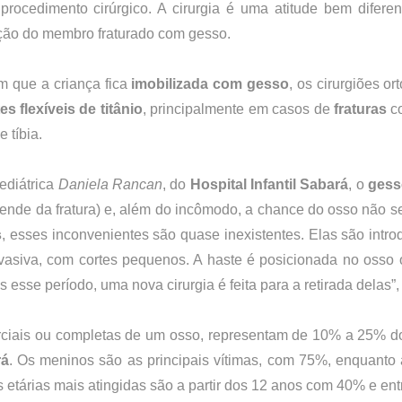
rocedimento cirúrgico. A cirurgia é uma atitude bem diferen
ção do membro fraturado com gesso.
m que a criança fica
 imobilizada com gesso
, os cirurgiões or
es flexíveis de titânio
, principalmente em casos de 
fraturas
 c
 tíbia.
diátrica 
Daniela Rancan
, do 
Hospital Infantil Sabará
, o 
gess
ende da fratura) e, além do incômodo, a chance do osso não se 
s
, esses inconvenientes são quase inexistentes. Elas são intr
vasiva, com cortes pequenos. A haste é posicionada no osso 
 esse período, uma nova cirurgia é feita para a retirada delas”
arciais ou completas de um osso, representam de 10% a 25% 
rá
. Os meninos são as principais vítimas, com 75%, enquanto
 etárias mais atingidas são a partir dos 12 anos com 40% e en