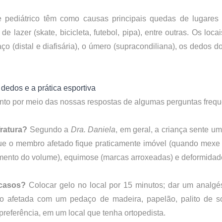
e pediátrico têm como causas principais quedas de lugares a
aço (distal e diafisária), o úmero (supracondiliana), os dedos d
dedos e a prática esportiva
nto por meio das nossas respostas de algumas perguntas frequ
ratura?
 Segundo a 
Dra. Daniela
, em geral, a criança sente um
ue o membro afetado fique praticamente imóvel (quando mexe d
mento do volume), equimose (marcas arroxeadas) e deformidad
 casos?
 Colocar gelo no local por 15 minutos; dar um analgés
ião afetada com um pedaço de madeira, papelão, palito de sor
referência, em um local que tenha ortopedista.