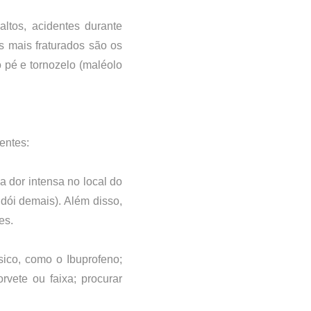
ltos, acidentes durante 
atividades esportivas ou de lazer (skate, bicicleta, futebol, pipa), entre outras. Os locais mais fraturados são os 
o pé e tornozelo (maléolo 
entes: 
a dor intensa no local do 
ói demais). Além disso, 
es.
ico, como o Ibuprofeno; 
vete ou faixa; procurar 