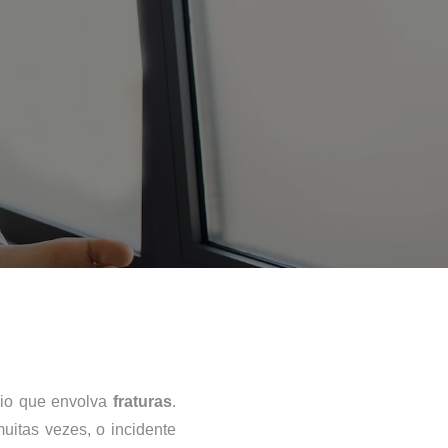
io que envolva 
fraturas
. 
muitas vezes, o incidente 