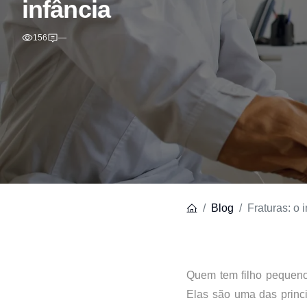
infância
156
—
Blog
Fraturas: o 
Quem tem filho pequeno,
Elas são uma das princ