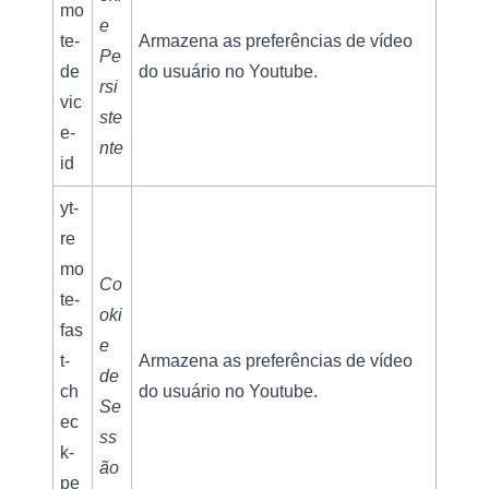
mo
e 
te-
Armazena as preferências de vídeo 
Pe
de
do usuário no Youtube.
rsi
vic
ste
e-
nte
id
yt-
re
mo
Co
te-
oki
fas
e 
t-
Armazena as preferências de vídeo 
de 
ch
do usuário no Youtube.
Se
ec
ss
k-
ão
pe