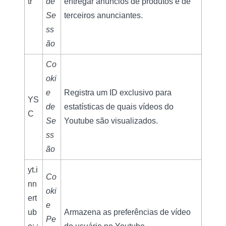
tr
de 
entregar anúncios de produtos e de 
Se
terceiros anunciantes.
ss
ão
Co
oki
e 
Registra um ID exclusivo para 
YS
de 
estatísticas de quais vídeos do 
C
Se
Youtube são visualizados.
ss
ão
yt.i
Co
nn
oki
ert
e 
ub
Armazena as preferências de vídeo 
Pe