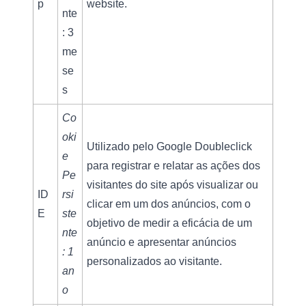
p
website.
nte
: 3 
me
se
s
Co
oki
Utilizado pelo Google Doubleclick 
e 
para registrar e relatar as ações dos 
Pe
visitantes do site após visualizar ou 
ID
rsi
clicar em um dos anúncios, com o 
E
ste
objetivo de medir a eficácia de um 
nte
anúncio e apresentar anúncios 
: 1 
personalizados ao visitante.
an
o