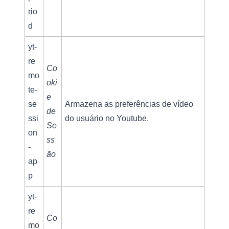
rio
d
yt-
re
Co
mo
oki
te-
e 
se
Armazena as preferências de vídeo 
de 
ssi
do usuário no Youtube.
Se
on
ss
-
ão
ap
p
yt-
re
Co
mo