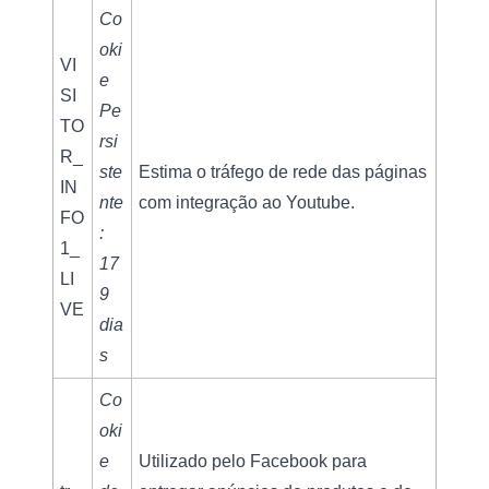
Co
oki
VI
e 
SI
Pe
TO
rsi
R_
ste
Estima o tráfego de rede das páginas 
IN
nte
com integração ao Youtube.
FO
: 
1_
17
LI
9 
VE
dia
s
Co
oki
e 
Utilizado pelo Facebook para 