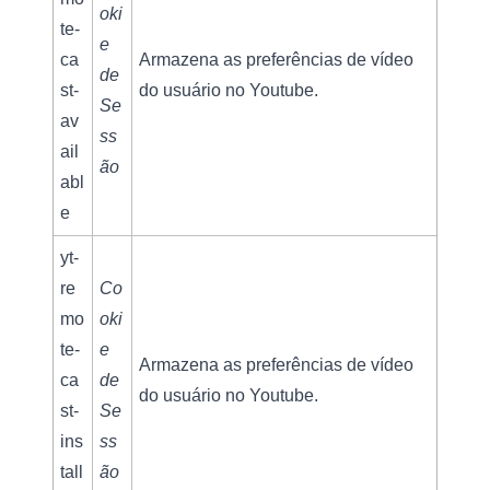
oki
te-
e 
ca
Armazena as preferências de vídeo 
de 
st-
do usuário no Youtube.
Se
av
ss
ail
ão
abl
e
yt-
re
Co
mo
oki
te-
e 
Armazena as preferências de vídeo 
ca
de 
do usuário no Youtube.
st-
Se
ins
ss
tall
ão