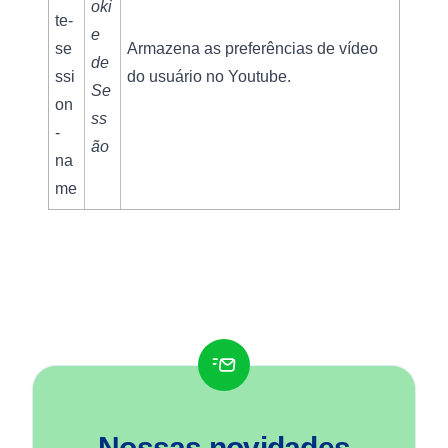
oki
te-
e 
se
Armazena as preferências de vídeo 
de 
ssi
do usuário no Youtube.
Se
on
ss
-
ão
na
me
Nossas novidades