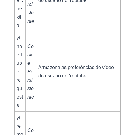
e: : 
do usuário no Youtube.
rsi
ne
ste
xtl
nte
d
yt.i
nn
Co
ert
oki
ub
e 
Armazena as preferências de vídeo 
e: : 
Pe
do usuário no Youtube.
re
rsi
qu
ste
est
nte
s
yt-
re
Co
mo