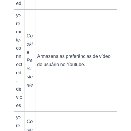
ed
yt-
re
mo
Co
te-
oki
co
e 
nn
Armazena as preferências de vídeo 
Pe
ect
do usuário no Youtube.
rsi
ed
ste
-
nte
de
vic
es
yt-
Co
re
oki