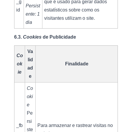
_g
que é usado para gerar dados 
Persist
id
estatísticos sobre como os 
ente: 1 
visitantes utilizam o site.
dia
6.3. 
Cookies 
de Publicidade
Va
Co
lid
ok
Finalidade
ad
ie
e
Co
oki
e
Pe
rsi
_fb
Para armazenar e rastrear visitas no 
ste