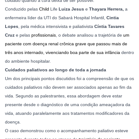
cuidado quando a cura deixa de ser possível.
Conduzido pelas 
Child 
Life 
Luiza Jesus
 e 
Thayara Herrera, 
a 
enfermeira líder da UTI do Sabará Hospital Infantil, 
Cintia 
Lopes
, pela médica intensivista e paliativista 
Cíntia Tavares 
Cruz 
e pelas 
profissionais
, o debate analisou a trajetória de 
um 
paciente com doença renal crônica grave que passou mais de 
três anos internado, vivenciando boa parte de sua infância 
dentro 
do ambiente hospitalar.
Cuidados paliativos ao longo de toda a jornada
Um dos principais pontos discutidos foi a compreensão de que os 
cuidados paliativos não devem ser associados apenas ao fim da 
vida. Segundo as palestrantes, essa abordagem deve estar 
presente desde o diagnóstico de uma condição ameaçadora da 
vida, atuando paralelamente aos tratamentos modificadores da 
doença. 
O caso demonstrou como o acompanhamento paliativo esteve 