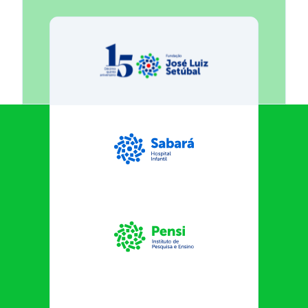
Fundação José Luiz Egydio Se
Sabará Hospital Infantil
Instituto Pensi