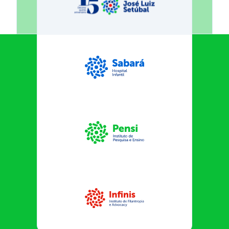
Fundação José Luiz Egydio Se
Sabará Hospital Infantil
Instituto Pensi
Infinis