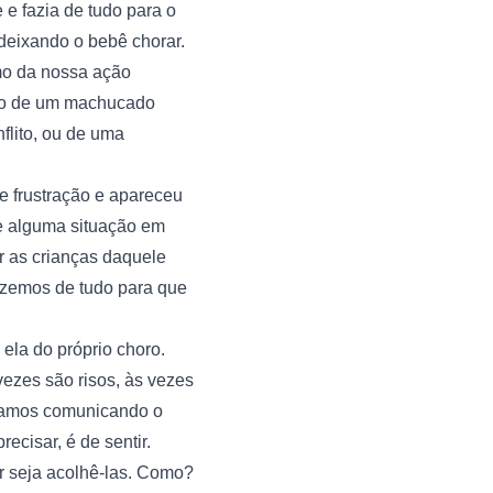
e fazia de tudo para o 
 deixando o bebê chorar.
o da nossa ação 
do de um machucado 
lito, ou de uma 
 frustração e apareceu 
e alguma situação em 
r as crianças daquele 
azemos de tudo para que 
la do próprio choro. 
zes são risos, às vezes 
stamos comunicando o 
ecisar, é de sentir.
 seja acolhê-las. Como? 