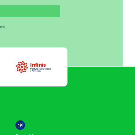
nsi.
Infinis