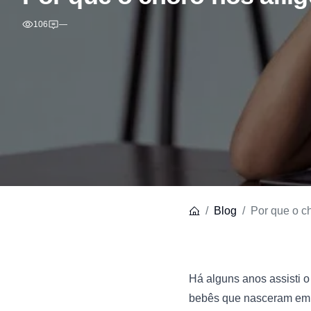
106
—
Blog
Por que o ch
Há alguns anos assisti o
bebês que nasceram em 