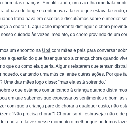
o choro das crianças. Simplificando, uma acolhia imediatamente 
tra olhava de longe e continuava a fazer o que estava fazendo,
ando trabalhava em escolas e discutíamos sobre o imediatism
ça a chorar. E aqui acho importante distinguir o choro provin
 nosso cuidado às vezes imediato, do choro provindo de um conf
mos um encontro na 
Ubá
 com mães e pais para conversar sobre
oas a questão do que fazer quando a criança chora quando viv
er o que ou como ela queria. Alguns relataram que tentam distrai
brinquedo, cantando uma música, entre outras ações. Por que f
? Uma das mães logo disse: “mas ela está sofrendo.”
 sobre o que estamos comunicando à criança quando distraímos e
oca em que sabemos que expressar os sentimentos é bom: às ve
azer com que a criança pare de chorar a qualquer custo, não e
m: “Não precisa chorar”? Chorar, sorrir, esbravejar não é de pr
der chorar e talvez nesse momento o melhor que podemos fazer