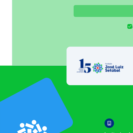
Fundação José 
Footer