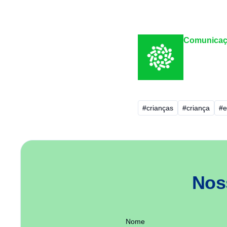
Comunicaç
#crianças
#criança
#e
Nos
Nome