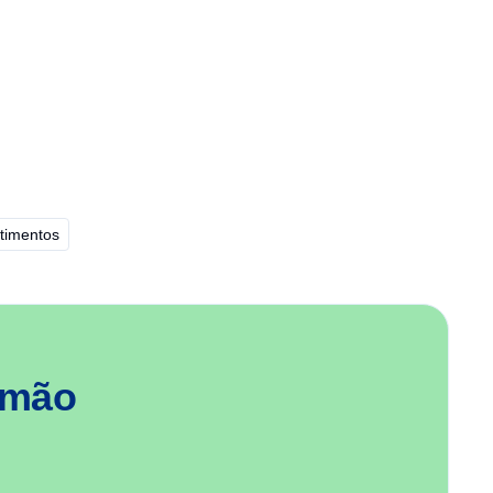
timentos
 mão