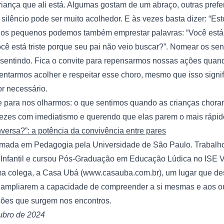
iança que ali está. Algumas gostam de um abraço, outras prefer
silêncio pode ser muito acolhedor. E às vezes basta dizer: “Est
 os pequenos podemos também emprestar palavras: “Você está 
Você está triste porque seu pai não veio buscar?”. Nomear os sen
sentindo. Fica o convite para repensarmos nossas ações quand
ntarmos acolher e respeitar esse choro, mesmo que isso signifi
or necessário.
te para nos olharmos: o que sentimos quando as crianças chora
 vezes com imediatismo e querendo que elas parem o mais rápid
ersa?”: a potência da convivência entre pares
rmada em Pedagogia pela Universidade de São Paulo. Trabalh
Infantil e cursou Pós-Graduação em Educação Lúdica no ISE V
ma colega, a Casa Ubá (
www.casauba.com.br
), um lugar que d
 ampliarem a capacidade de compreender a si mesmas e aos out
ações que surgem nos encontros.
ubro de 2024