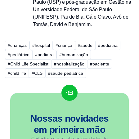
Paulo (USP) e pós-graduação em Gestão na
Universidade Federal de São Paulo
(UNIFESP). Pai de Bia, Gá e Olavo. Avô de
Tomás, David e Benjamim.
#crianças
#hospital
#criança
#saúde
#pediatria
#pediátrico
#pediatra
#humanização
#Child Life Specialist
#hospitalização
#paciente
#child life
#CLS
#saúde pediátrica
Nossas novidades
em
primeira mão
Cadastre-se e receba as novidades do