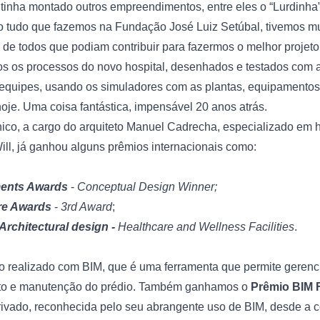
 tinha montado outros empreendimentos, entre eles o “Lurdinha
o tudo que fazemos na 
Fundação José Luiz Setúbal
, tivemos m
 de todos que podiam contribuir para fazermos o melhor projeto
s os processos do novo hospital, desenhados e testados com aj
 equipes, usando os simuladores com as plantas, equipamentos
hoje. Uma coisa fantástica, impensável 20 anos atrás.
nico, a cargo do arquiteto Manuel Cadrecha, especializado em hos
ill
, já ganhou alguns prêmios internacionais como:
ments Awards
 - 
Conceptual Design
Winner;
re Awards
 - 
3rd Award
;
Architectural design - 
Healthcare and Wellness Facilities
.
o realizado com BIM, que é uma ferramenta que permite gerenci
to e manutenção do prédio. Também ganhamos o 
Prêmio BIM F
rivado, reconhecida pelo seu abrangente uso de BIM, desde a c