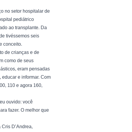
 no setor hospitalar de 
pital pediátrico 
do ao transplante. Da 
de tivéssemos seis 
e conceito.
o de crianças e de 
im como de seus 
plásticos, eram pensadas 
, educar e informar. Com 
00, 110 e agora 160, 
u ouvido: você 
ara fazer. O melhor que 
 Cris D’Andrea, 