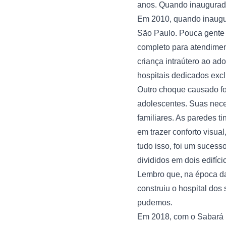
anos. Quando inaugurado 
Em 2010, quando inaugur
São Paulo. Pouca gente 
completo para atendiment
criança intraútero ao ad
hospitais dedicados exc
Outro choque causado foi
adolescentes. Suas nece
familiares. As paredes ti
em trazer conforto visua
tudo isso, foi um sucess
divididos em dois edifíci
Lembro que, na época d
construiu o hospital dos
pudemos.
Em 2018, com o Sabará m