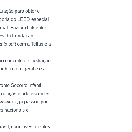
Pensando nas mudanças climáticas e na sustentabilidade do planeta, o projeto tem pontuação para obter o 
goria do LEED especial 
ral. Faz um link entre 
cy 
da Fundação.
d to suit
 com a Tellus e a 
 conceito de ilustração 
úblico em geral e é a 
to Socorro Infantil 
rianças e adolescentes. 
wsweek
, já passou por 
es nacionais e 
asil, com investimentos 