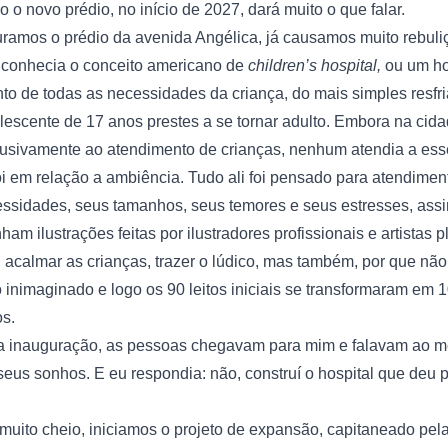
o novo prédio, no início de 2027, dará muito o que falar.
amos o prédio da avenida Angélica, já causamos muito rebuliço
conhecia o conceito americano de 
children’s hospital, 
ou um hos
o de todas as necessidades da criança, do mais simples resfria
olescente de 17 anos prestes a se tornar adulto. Embora na cida
lusivamente ao atendimento de crianças, nenhum atendia a ess
 em relação a ambiência. Tudo ali foi pensado para atendiment
ssidades, seus tamanhos, seus temores e seus estresses, ass
nham ilustrações feitas por ilustradores profissionais e artistas 
l, acalmar as crianças, trazer o lúdico, mas também, por que não
o inimaginado e logo os 90 leitos iniciais se transformaram em 1
os.
a inauguração, as pessoas chegavam para mim e falavam ao me
 seus sonhos. E eu respondia: não, construí o hospital que deu p
uito cheio, iniciamos o projeto de expansão, capitaneado pela