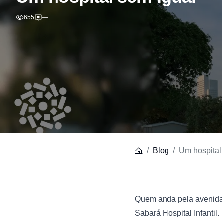
655
—
Blog
Um hospital
Sabará Hospital Infantil
.