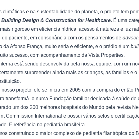
 Building Design & Construction for Healthcare
. É uma cate
mais rigoroso em eficiência hídrica, acesso à natureza e luz natu
e do paciente, em consonância com os pensamentos de 
advoca
 da Afonso França, muito séria e eficiente, e o prédio é um 
buil
uito sucesso, com acompanhamento da Vista Properties.
interna está sendo desenvolvida pela nossa equipe, com um novo
rtamente surpreender ainda mais as crianças, as famílias e o p
stituição.
sso projeto: ele se inicia em 2005 com a compra do então Pron
ra transformá-lo numa Fundação familiar dedicada à saúde de c
erado um dos 200 melhores hospitais do Mundo pela revista 
Ne
int Commission International
 e possui vários selos e certificaçõ
de. É referência na pediatria brasileira.
s construindo o maior complexo de pediatria filantrópica do Br