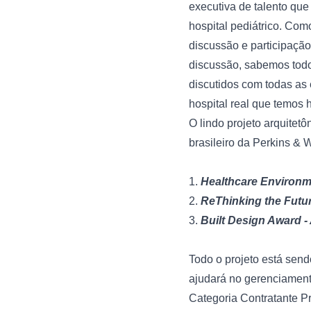
executiva de talento que
hospital pediátrico. Com
discussão e participação
discussão, sabemos todo
discutidos com todas as
hospital real que temos 
O lindo projeto arquitetô
brasileiro da 
Perkins & W
1. 
Healthcare Environ
2. 
ReThinking the Futu
3. 
Built Design Award - 
Todo o projeto está send
ajudará no gerenciamen
Categoria Contratante P