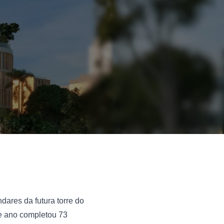
Quem anda pela avenida Rebouças com a rua dos Pinheiros já pode ver os primeiros andares da futura torre do 
e ano completou 73 