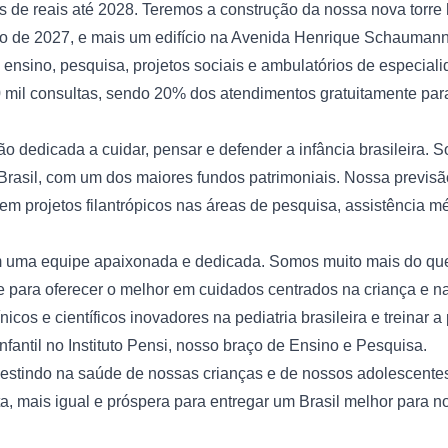
s de reais até 2028. Teremos a construção da nossa nova torre h
cio de 2027, e mais um edifício na Avenida Henrique Schaumann,
nsino, pesquisa, projetos sociais e ambulatórios de especialid
0 mil consultas, sendo 20% dos atendimentos gratuitamente par
dedicada a cuidar, pensar e defender a infância brasileira. 
Brasil, com um dos maiores fundos patrimoniais. Nossa previsão 
 em projetos filantrópicos nas áreas de pesquisa, assistência mé
 uma equipe apaixonada e dedicada. Somos muito mais do que 
 para oferecer o melhor em cuidados centrados na criança e na
icos e científicos inovadores na pediatria brasileira e treinar 
fantil no 
Instituto Pensi
, nosso braço de Ensino e Pesquisa.
estindo na saúde de nossas crianças e de nossos adolescentes
, mais igual e próspera para entregar um Brasil melhor para no