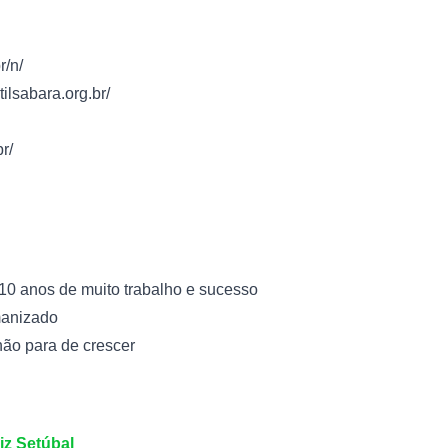
r/n/
tilsabara.org.br/
br/
: 10 anos de muito trabalho e sucesso
manizado
 não para de crescer
iz Setúbal