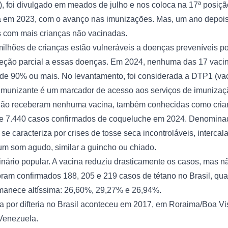
)
, foi divulgado em meados de julho e nos coloca na 17ª posiçã
a em 2023, com o avanço nas imunizações. Mas, um ano depois
s com mais crianças não vacinadas.
ilhões de crianças estão vulneráveis a doenças preveníveis po
eção parcial a essas doenças. Em 2024, nenhuma das 17 vacin
e 90% ou mais. No levantamento, foi considerada a DTP1 (vacina
imunizante é um marcador de acesso aos serviços de imunização
e não receberam nenhuma vacina, também conhecidas como crian
 de 7.440 casos confirmados de coqueluche em 2024. Denominad
se caracteriza por crises de tosse seca incontroláveis, intercal
um som agudo, similar a guincho ou chiado.
nário popular. A vacina reduziu drasticamente os casos, mas nã
am confirmados 188, 205 e 219 casos de tétano no Brasil, quas
ermanece altíssima: 26,60%, 29,27% e 26,94%.
a por difteria no Brasil aconteceu em 2017, em Roraima/Boa Vis
Venezuela.