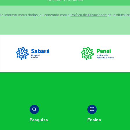
Ao informar meus dados, eu concordo com a
Política de Privacidade
de Instituto Pe
Luiz Egydio Setúbal
Sabará Hospital Infantil
Instituto Pensi
Pesquisa
Ensino