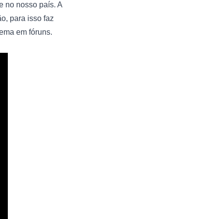
Como se vê, precisamos melhorar muito na prevenção de doenças e promoção de saúde no nosso país. A 
 para isso faz 
 tema em fóruns.