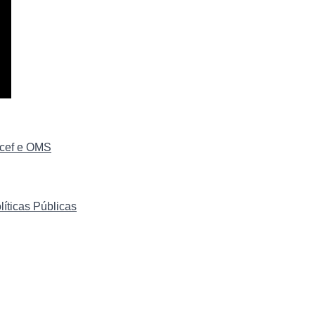
icef e OMS
íticas Públicas