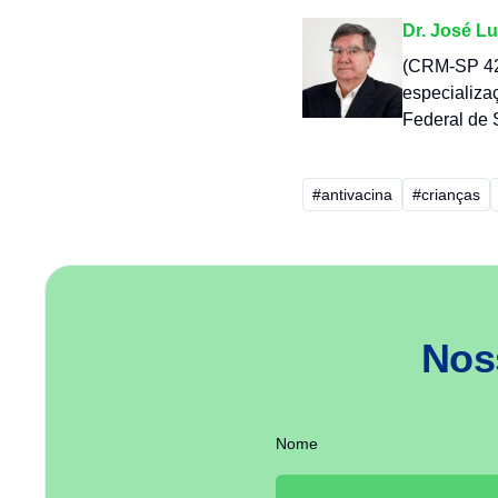
Dr. José Lu
(CRM-SP 42.
especializa
Federal de 
#antivacina
#crianças
Nos
Nome