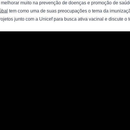
úbal
 tem como uma de suas preocupações o tema da imunização,
rojetos junto com a Unicef para busca ativa vacinal e discute o