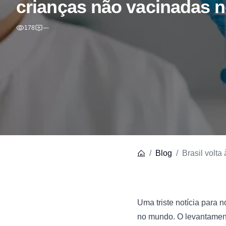
crianças não vacinadas 
178
—
Blog
Brasil volt
Uma triste notícia para n
no mundo. O levantamento