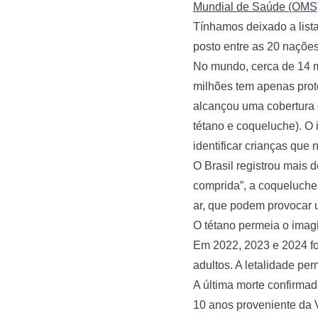
Mundial de Saúde (OMS
Tínhamos deixado a list
posto entre as 20 naçõe
No mundo, cerca de 14 m
milhões tem apenas prot
alcançou uma cobertura d
tétano e coqueluche). O 
identificar crianças qu
O Brasil registrou mais
comprida”, a coqueluche 
ar, que podem provocar 
O tétano permeia o imagi
Em 2022, 2023 e 2024 for
adultos. A letalidade p
A última morte confirmad
10 anos proveniente da 