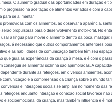
 à mesa. O aumento gradual das oportunidades em duração e tipo
com o progresso na aceitação de alimentos variados e com a cap
 para se alimentar.
s promovidas com os alimentos, ao observar a aparência, sentir o
serão propulsoras para o desenvolvimento motor-oral. No enta
 usar a língua para mover o alimento dentro da boca, mastigar,
sgos, é necessário que outros comportamentos anteriores poss
itivo e as habilidades de comunicação também têm seu espaço
o que guia as experiências da criança à mesa, e é com o passa
em conseguir se alimentar sozinha são aprimoradas. A capacida
independente durante as refeições, em diversos ambientes, ac
de comunicação e a compreensão da criança sobre o mundo ta
, conversas e interações sociais se ampliam no momento das re
as refeições enquanto interação e conexão social favorece não 
vo e socioemocional da criança, mas também influencia e é mol