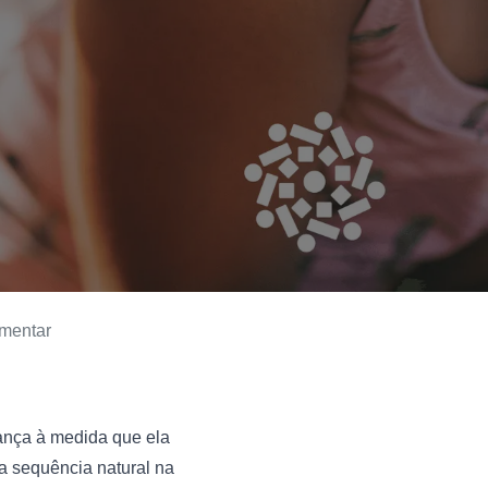
imentar
ança à medida que ela 
 sequência natural na 