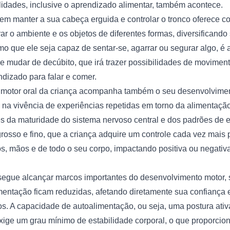
lidades, inclusive o aprendizado alimentar, também acontece.
em manter a sua cabeça erguida e controlar o tronco oferece co
ar o ambiente e os objetos de diferentes formas, diversificando
o que ele seja capaz de sentar-se, agarrar ou segurar algo, é
 e mudar de decúbito, que irá trazer possibilidades de movimento
dizado para falar e comer.
motor oral da criança acompanha também o seu desenvolvimento 
na vivência de experiências repetidas em torno da alimentação.
és da maturidade do sistema nervoso central e dos padrões de e
osso e fino, que a criança adquire um controle cada vez mais p
, mãos e de todo o seu corpo, impactando positiva ou negativ
gue alcançar marcos importantes do desenvolvimento motor, s
imentação ficam reduzidas, afetando diretamente sua confiança e
os. A capacidade de autoalimentação, ou seja, uma postura ativa
ige um grau mínimo de estabilidade corporal, o que proporcion