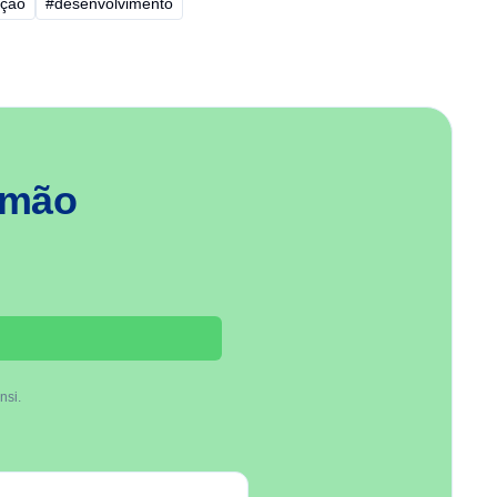
ição
#desenvolvimento
 mão
nsi.