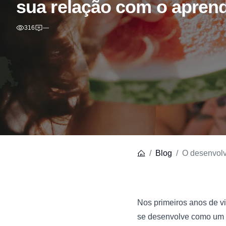
sua relação com o aprend
316
—
Blog
O desenvolv
Nos primeiros anos de vi
se desenvolve como um t