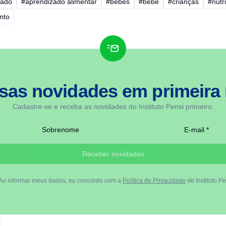
zado
#aprendizado alimentar
#bebes
#bebe
#crianças
#nutr
nto
sas novidades em
primeira
Cadastre-se e receba as novidades do Instituto Pensi primeiro.
Sobrenome
E-mail *
Receber novidades
Ao informar meus dados, eu concordo com a
Política de Privacidade
de Instituto Pe