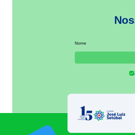
Nos
Nome
Fundação José 