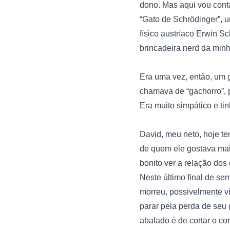
dono. Mas aqui vou conta
“Gato de Schrödinger”, 
físico austríaco Erwin S
brincadeira nerd da minha
Era uma vez, então, um 
chamava de “gachorro”, 
Era muito simpático e ti
David, meu neto, hoje te
de quem ele gostava mais
bonito ver a relação dos d
Neste último final de se
morreu, possivelmente v
parar pela perda de seu 
abalado é de cortar o cor