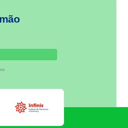
 mão
nsi.
Infinis