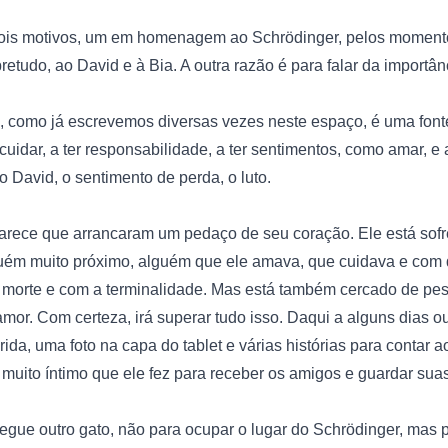
 dois motivos, um em homenagem ao Schrödinger, pelos momentos
retudo, ao David e à Bia. A outra razão é para falar da importân


 como já escrevemos diversas vezes neste espaço, é uma font
cuidar, a ter responsabilidade, a ter sentimentos, como amar, e 
David, o sentimento de perda, o luto.

 parece que arrancaram um pedaço de seu coração. Ele está sofr
guém muito próximo, alguém que ele amava, que cuidava e com 
a morte e com a terminalidade. Mas está também cercado de pe
amor. Com certeza, irá superar tudo isso. Daqui a alguns dias 
da, uma foto na capa do tablet e várias histórias para contar a
 muito íntimo que ele fez para receber os amigos e guardar suas
egue outro gato, não para ocupar o lugar do Schrödinger, mas pa