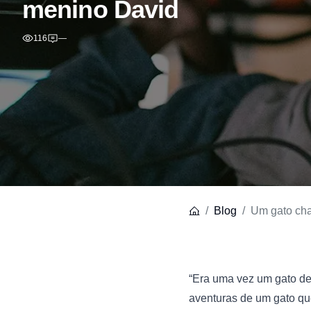
menino David
116
—
Blog
Um gato ch
“Era uma vez um gato de b
aventuras de um gato qu