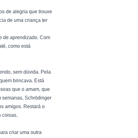
 de alegria que trouxe 
cia de uma criança ter 
e de aprendizado. Com 
até, como está 
endo, sem dúvida. Pela 
quem brincava. Está 
ssoas que o amam, que 
ou semanas, Schrödinger 
os amigos. Restará o 
 coisas.

ra criar uma outra 