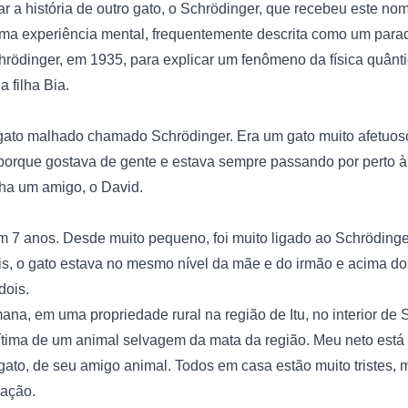
r a história de outro gato, o Schrödinger, que recebeu este nome
uma experiência mental, frequentemente descrita como um parad
chrödinger, em 1935, para explicar um fenômeno da física quânti
 filha Bia.

gato malhado chamado Schrödinger. Era um gato muito afetuoso
porque gostava de gente e estava sempre passando por perto à 
nha um amigo, o David.

m 7 anos. Desde muito pequeno, foi muito ligado ao Schrödinge
, o gato estava no mesmo nível da mãe e do irmão e acima dos 
ois.

mana, em uma propriedade rural na região de Itu, no interior de 
ítima de um animal selvagem da mata da região. Meu neto está 
gato, de seu amigo animal. Todos em casa estão muito tristes, 
ação.
