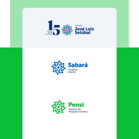
Fundação José Luiz Egydio Se
Sabará Hospital Infantil
Instituto Pensi