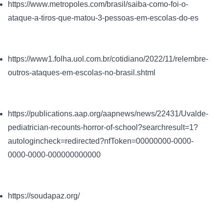
https://www.metropoles.com/brasil/saiba-como-foi-o-
ataque-a-tiros-que-matou-3-pessoas-em-escolas-do-es
https://www1.folha.uol.com.br/cotidiano/2022/11/relembre-
outros-ataques-em-escolas-no-brasil.shtml
https://publications.aap.org/aapnews/news/22431/Uvalde-
pediatrician-recounts-horror-of-school?searchresult=1?
autologincheck=redirected?nfToken=00000000-0000-
0000-0000-000000000000
https://soudapaz.org/