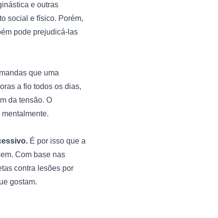
inástica e outras 
social e físico. Porém, 
ém pode prejudicá-las 
emandas que uma 
as a fio todos os dias, 
m da tensão. O 
 mentalmente.

cessivo.
 É por isso que a 
cem. Com base nas 
as contra lesões por 
ue gostam.
