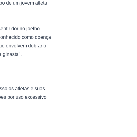
rpo de um jovem atleta 
ntir dor no joelho 
é conhecido como doença 
e envolvem dobrar o 
ginasta".

o os atletas e suas 
es por uso excessivo 