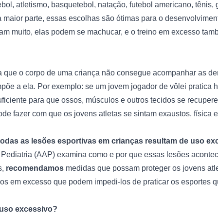
ol, atletismo, basquetebol, natação, futebol americano, tênis, g
 maior parte, essas escolhas são ótimas para o desenvolvimento 
nam muito, elas podem se machucar, e o treino em excesso tamb
ica que o corpo de uma criança não consegue acompanhar as d
põe a ela. Por exemplo: se um jovem jogador de vôlei pratica hor
iciente para que ossos, músculos e outros tecidos se recupere
de fazer com que os jovens atletas se sintam exaustos, física e
odas as lesões esportivas em crianças resultam de uso ex
Pediatria (AAP)
 examina como e por que essas lesões aconte
, 
recomendamos
 medidas que possam proteger os jovens atlet
nos em excesso que podem impedi-los de praticar os esportes q
 uso excessivo?