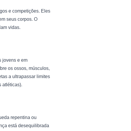
gos e competições. Eles 
m seus corpos. O 
am vidas.

 jovens e em 
bre os ossos, músculos, 
as a ultrapassar limites 
atléticas).

eda repentina ou 
ça está desequilibrada 