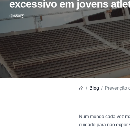
excessivo em jovens atle
650
—
Blog
Prevenção d
Num mundo cada vez mais
cuidado para não expor s