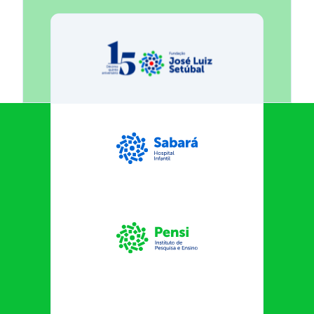
Fundação José Luiz Egydio Se
Sabará Hospital Infantil
Instituto Pensi