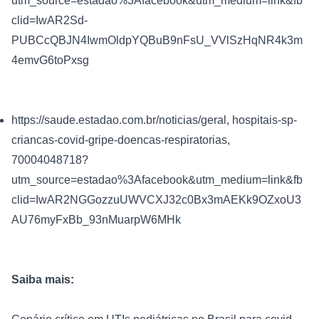
utm_source=estadao%3Afacebook&utm_medium=link&fb
clid=IwAR2Sd-
PUBCcQBJN4IwmOldpYQBuB9nFsU_VVlSzHqNR4k3m
4emvG6toPxsg
https://saude.estadao.com.br/noticias/geral, hospitais-sp-
criancas-covid-gripe-doencas-respiratorias, 
70004048718?
utm_source=estadao%3Afacebook&utm_medium=link&fb
clid=IwAR2NGGozzuUWVCXJ32c0Bx3mAEKk9OZxoU3
AU76myFxBb_93nMuarpW6MHk
Saiba mais: 